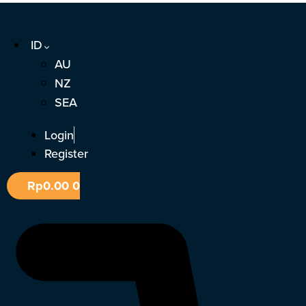
Lewati
ke
ID
konten
AU
NZ
SEA
Login
Register
Rp
0.00
0