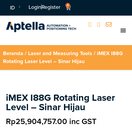
0
Login
Register
ID
Beranda
/
Laser and Measuring Tools
/ iMEX I88G
Rotating Laser Level – Sinar Hijau
iMEX I88G Rotating Laser
Level – Sinar Hijau
Rp
25,904,757.00
inc GST