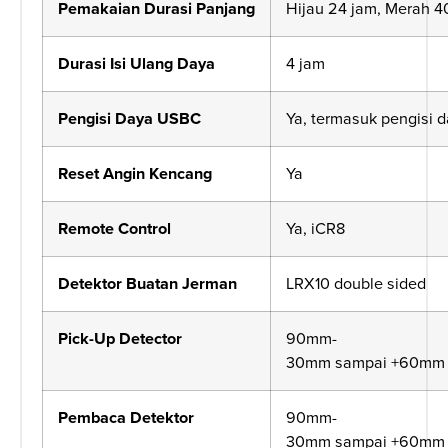
Pemakaian
Durasi
Panjang
Hijau 24 jam, Merah 4
Durasi
Isi
Ulang
Daya
4 jam
Pengisi
Daya
USBC
Ya
,
termasuk
pengisi
d
Reset
Angin
Kencang
Ya
Remote Control
Ya
, iCR8
Detektor
Buatan
Jerman
LRX10 double sided
Pick-Up Detector
90mm-
30mm
sampai
+60mm
Pembaca
Detektor
90mm-
30mm
sampai
+60mm