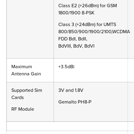
Class E2 (+26dBm) for GSM
1800/1900 8-PSK
Class 3 (+24dBm) for UMTS
800/850/900/1900/2100,WCDMA
FDD BdI, BdII,
BdVIII, BdV, BdVI
Maximum
+3.5dBi
Antenna Gain
Supported Sim
3V and 1.8V
Cards
Gemalto PH8-P
RF Module