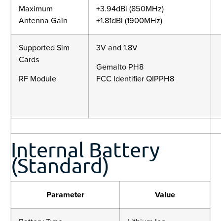
Maximum
+3.94dBi (850MHz)
Antenna Gain
+1.81dBi (1900MHz)
Supported Sim
3V and 1.8V
Cards
Gemalto PH8
RF Module
FCC Identifier QIPPH8
Internal Battery
(Standard)
Parameter
Value