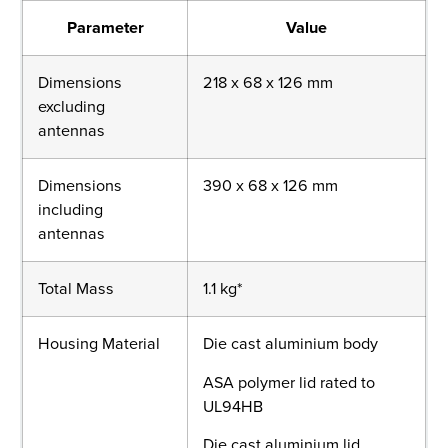
Parameter
Value
Dimensions
218 x 68 x 126 mm
excluding
antennas
Dimensions
390 x 68 x 126 mm
including
antennas
Total Mass
1.1 kg*
Housing Material
Die cast aluminium body
ASA polymer lid rated to
UL94HB
Die cast aluminium lid