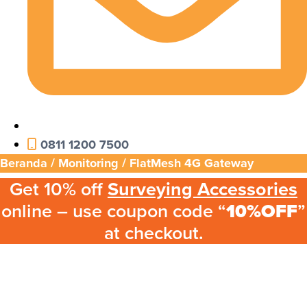
0811 1200 7500
Beranda
/
Monitoring
/ FlatMesh 4G Gateway
Get 10% off
Surveying Accessories
online – use coupon code “
10%OFF
”
at checkout.