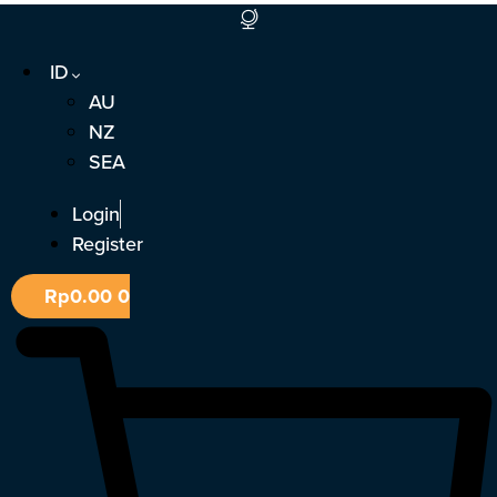
Lewati
ke
ID
konten
AU
NZ
SEA
Login
Register
Rp
0.00
0