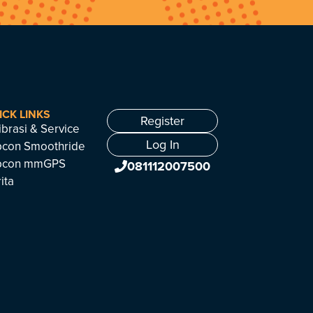
ICK LINKS
Register
ibrasi & Service
Log In
pcon Smoothride
pcon mmGPS
081112007500
ita