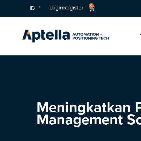
0
Login
Register
ID
Meningkatkan P
Management So