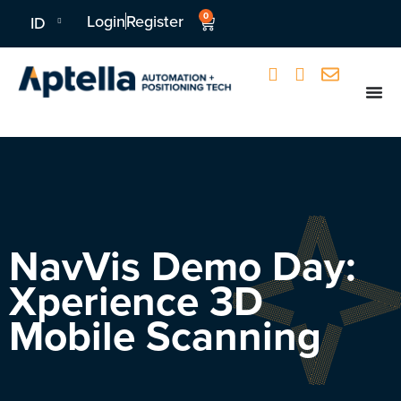
0
Login
Register
ID
NavVis Demo Day:
Xperience 3D
Mobile Scanning