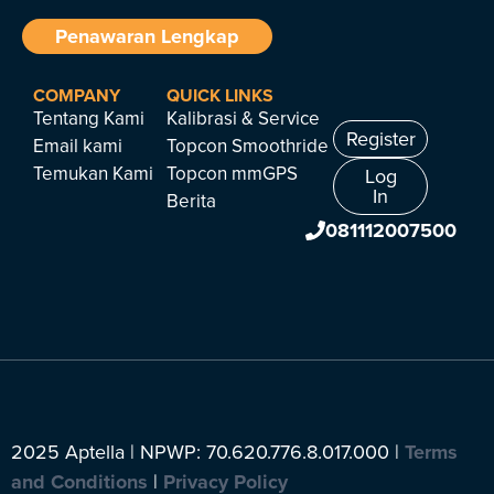
Penawaran Lengkap
COMPANY
QUICK LINKS
Tentang Kami
Kalibrasi & Service
Register
Email kami
Topcon Smoothride
Temukan Kami
Topcon mmGPS
Log
In
Berita
081112007500
2025 Aptella | NPWP: 70.620.776.8.017.000 |
Terms
and Conditions
|
Privacy Policy