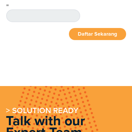
=
Daftar Sekarang
> SOLUTION READY
Talk with our
Expert Team