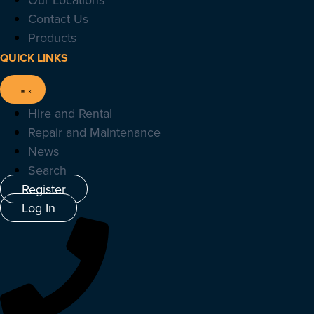
Contact Us
Products
QUICK LINKS
Hire and Rental
Repair and Maintenance
News
Search
Register
Log In