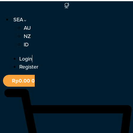
Skip
to
SEA
content
AU
NZ
ID
Login
Register
Rp
0.00
0