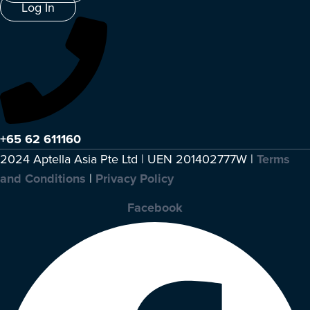
Log In
+65 62 611160
2024 Aptella Asia Pte Ltd | UEN 201402777W |
Terms
and Conditions
|
Privacy Policy
Facebook