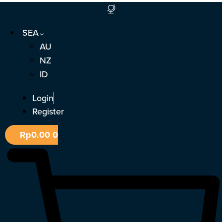
Skip
to
SEA
content
AU
NZ
ID
Login
Register
Rp
0.00
0