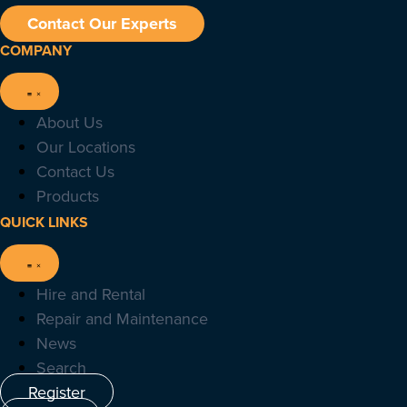
Contact Our Experts
COMPANY
About Us
Our Locations
Contact Us
Products
QUICK LINKS
Hire and Rental
Repair and Maintenance
News
Search
Register